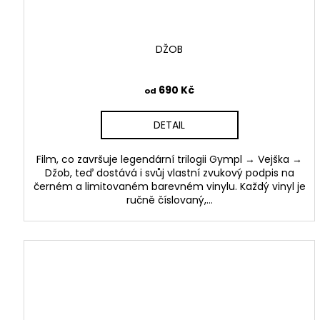
DŽOB
690 Kč
od
DETAIL
Film, co završuje legendární trilogii Gympl → Vejška →
Džob, teď dostává i svůj vlastní zvukový podpis na
černém a limitovaném barevném vinylu. Každý vinyl je
ručně číslovaný,...