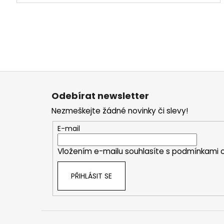
Z
á
Odebírat newsletter
p
Nezmeškejte žádné novinky či slevy!
a
t
E-mail
í
Vložením e-mailu souhlasíte s
podmínkami o
PŘIHLÁSIT SE