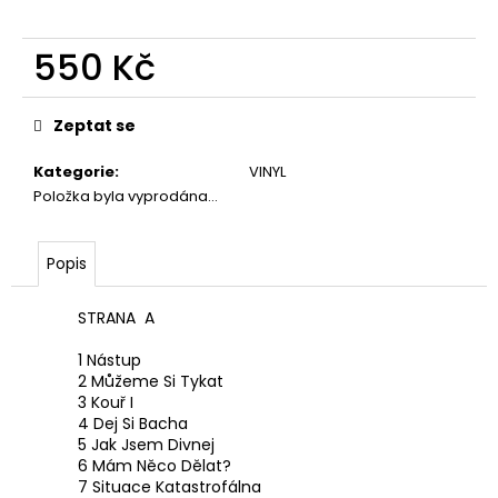
550 Kč
Měrná
cena:
Zeptat se
Kategorie
:
VINYL
Položka byla vyprodána…
Popis
STRANA A
1 Nástup
2 Můžeme Si Tykat
3 Kouř I
4 Dej Si Bacha
5 Jak Jsem Divnej
6 Mám Něco Dělat?
7 Situace Katastrofálna