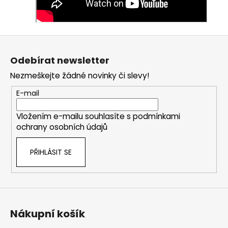
Z
á
Odebírat newsletter
p
Nezmeškejte žádné novinky či slevy!
a
t
E-mail
í
Vložením e-mailu souhlasíte s
podmínkami
ochrany osobních údajů
PŘIHLÁSIT SE
Nákupní košík