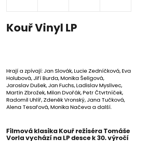
a
j
í
Kouř Vinyl LP
t
?
Hrají a zpívají: Jan Slovák, Lucie Zedníčková, Eva
HLEDAT
Holubová, Jiří Burda, Monika Šeligová,
Jaroslav Dušek, Jan Fuchs, Ladislav Myslivec,
Martin Zbrožek, Milan Dvořák, Petr Čtvrtníček,
Radomil Uhlíř, Zdeněk Vronský, Jana Tučková,
Alena Tesařová, Monika Načeva a další.
Filmová klasika Kouř režiséra Tomáše
Vorla vychází na LP desce k 30. výročí