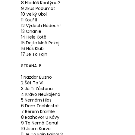
8 Hledáš Kantýnu?
9 Zkus Podumat
10 Velký Úkol
11 Kouř II
12 Výdech Nádech!
13 Onanie
14 Hele Kotě
15 Dejte Mně Pokoj
16 Náš Klub
17 Je To Fajn
STRANA B
1 Nazdar Buzno
2 Šéf To Ví
3 Já Ti Zůstanu
4 Krávo Neukojená
5 Nemám Hlas
6 Dem Zachlastat
7 Berem Kramle
8 Rozhovor U Kávy
9 To Nemá Cenu!
10 Jsem Kurva
11 Je To Fajn Fajnový