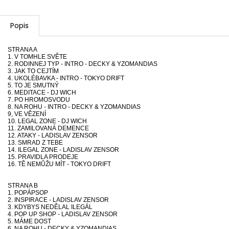
Popis
STRANA A
1. V TOMHLE SVĚTE
2. RODINNEJ TYP - INTRO - DECKY & YZOMANDIAS
3. JAK TO CEJTÍM
4. UKOLÉBAVKA - INTRO - TOKYO DRIFT
5. TO JE SMUTNÝ
6. MEDITACE - DJ WICH
7. PO HROMOSVODU
8. NA ROHU - INTRO - DECKY & YZOMANDIAS
9, VE VĚZENÍ
10. LEGAL ZONE - DJ WICH
11. ZAMILOVANÁ DEMENCE
12. ATAKY - LADISLAV ZENSOR
13. SMRAD Z TEBE
14. ILEGAL ZONE - LADISLAV ZENSOR
15. PRAVIDLA PRODEJE
16. TĚ NEMŮŽU MÍT - TOKYO DRIFT
STRANA B
1. POPÁPSOP
2. INSPIRACE - LADISLAV ZENSOR
3. KDYBYS NEDĚLAL ILEGÁL
4. POP UP SHOP - LADISLAV ZENSOR
5. MÁME DOST
6. NA ROHU - DECKY & YZOMANDIAS