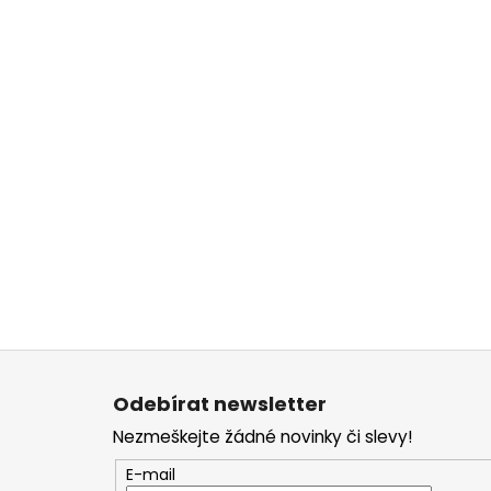
Z
á
Odebírat newsletter
p
Nezmeškejte žádné novinky či slevy!
a
t
E-mail