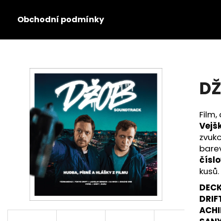
Obchodní podmínky
Co potřebujete najít?
D
HLEDAT
Film,
Vejš
zvuk
barev
čísl
kusů.
DECK
DRIF
ACHI