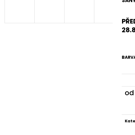
SANY
PŘE
28.
BARV
o
Měr
cena
Kate