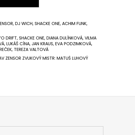
ENSOR, DJ WICH, SHACKE ONE, ACHIM FUNK,
YO DRIFT, SHACKE ONE, DIANA DULÍNKOVÁ, VILMA
VÁ, LUKÁŠ CÍNA, JAN KRAUS, EVA PODZIMKOVÁ,
AREČEK, TEREZA VALTOVÁ
ISLAV ZENSOR ZVUKOVÝ MISTR: MATUŚ LUHOVÝ