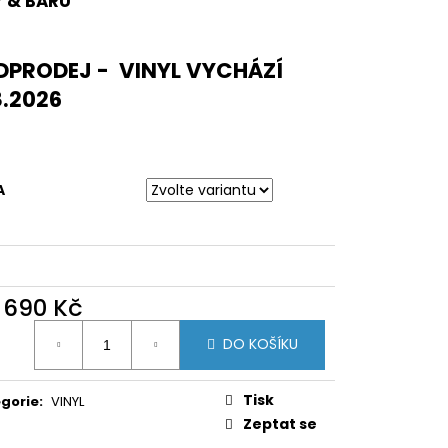
 & BARU
DPRODEJ - VINYL VYCHÁZÍ
8.2026
A
d
690 Kč
ná
DO KOŠÍKU
:
Tisk
gorie
:
VINYL
Zeptat se