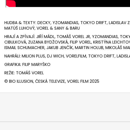
HUDBA & TEXTY: DECKY, YZOMANDIAS, TOKYO DRIFT, LADISLAV Z
MATÚŠ LUHOVÝ, VOREL & SANY & BARU
HRAJÍ A ZPÍVAJÍ: JIŘÍ MÁDL, TOMÁŠ VOREL JR, YZOMANDIAS, TOK
CIBULKOVÁ, ZUZANA BYDŽOVSKÁ, FILIP VOREL, KRISTÝNA LEICHTO
ISMAIL SCHUMACHER, JAKUB JENČÍK, MARTIN HOLUB, MIKOLÁŠ M
NAHRÁLI: MILION PLUS, DJ WICH, VORELFILM, TOKYO DRIFT, LAD
GRAFIKA: FILIP MARYŠKO
REŽIE: TOMÁŚ VOREL
© BIO ILLUSION, ČESKÁ TELEVIZE, VOREL FILM 2025