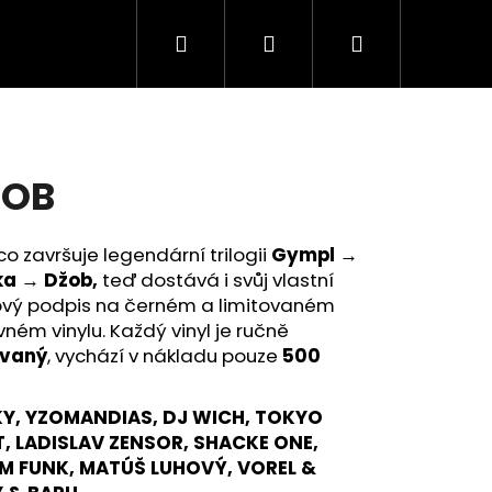
Hledat
Přihlášení
Nákupní
košík
ŽOB
 co završuje legendární trilogii
Gympl →
ka → Džob,
teď dostává i svůj vlastní
ový podpis na černém a limitovaném
ném vinylu. Každý vinyl je ručně
ovaný
, vychází v nákladu pouze
500
Y, YZOMANDIAS, DJ WICH, TOKYO
T, LADISLAV ZENSOR, SHACKE ONE,
M FUNK, MATÚŠ LUHOVÝ, VOREL &