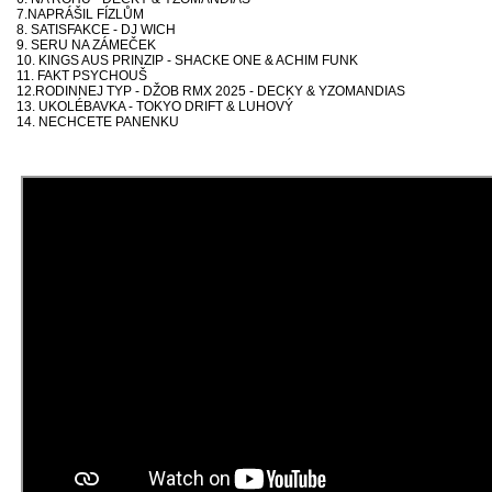
7.NAPRÁŠIL FÍZLŮM
8. SATISFAKCE - DJ WICH
9. SERU NA ZÁMEČEK
10. KINGS AUS PRINZIP - SHACKE ONE & ACHIM FUNK
11. FAKT PSYCHOUŠ
12.RODINNEJ TYP - DŽOB RMX 2025 - DECKY & YZOMANDIAS
13. UKOLÉBAVKA - TOKYO DRIFT & LUHOVÝ
14. NECHCETE PANENKU